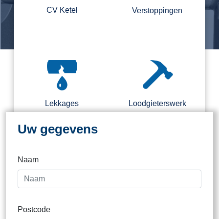
CV Ketel
Verstoppingen
Regel nu direct een loodgieter.
Binnen 2 kantooruren direct
contact
Lekkages
Loodgieterswerk
Uw gegevens
Naam
Dak
Postcode