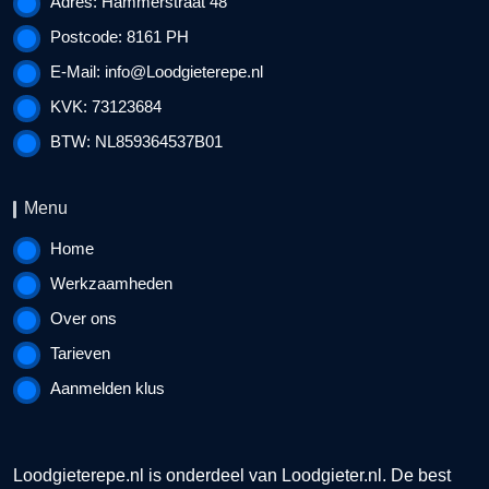
Adres: Hammerstraat 48
Postcode: 8161 PH
E-Mail:
info@Loodgieterepe.nl
KVK: 73123684
BTW: NL859364537B01
Menu
Home
Werkzaamheden
Over ons
Tarieven
Aanmelden klus
Loodgieterepe.nl is onderdeel van
Loodgieter.nl
. De best